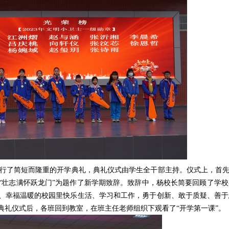
举行了简短而隆重的开学典礼，典礼仪式由学生全干部主持。仪式上，首先
“
壮志满怀跃龙门
”
为题作了新学期致辞。致辞中，杨校长简要回顾了学校在
、幸福温暖的校园里快乐生活、学习和工作，勇于创新、敢于质疑、善于
典礼仪式后，各班回到教室，在班主任老师组织下观看了
“
开学第一课
”
。